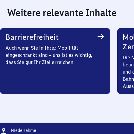
Weitere relevante Inhalte
Barrierefreiheit
Mob
Zen
Auch wenn Sie in Ihrer Mobilität
eingeschränkt sind – uns ist es wichtig,
Die 
dass Sie gut Ihr Ziel erreichen
bean
und 
Bahn
Auss
Adresse
Niederlehme
Niederlehme