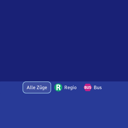
Alle Züge
Regio
Bus
Bei Fragen oder Feedback zu dieser Abfahrtstafel
wenden Sie sich gerne per E-Mail an