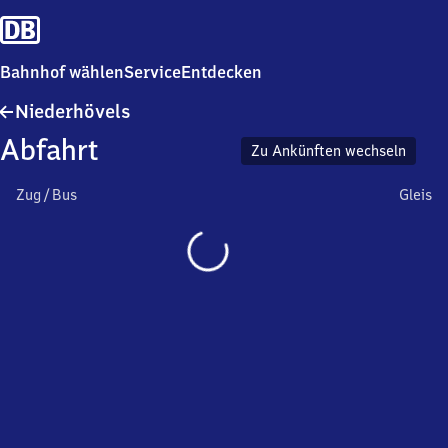
Bahnhof wählen
Service
Entdecken
Niederhövels
Niederhövels
Abfahrt
Zu Ankünften wechseln
Zug / Bus
Gleis
Wird
geladen…