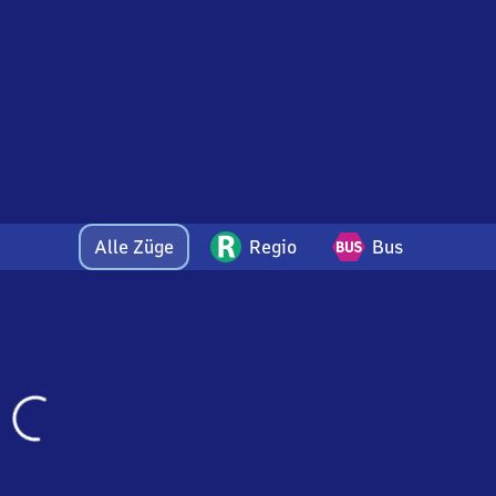
Alle Züge
Regio
Bus
Wird
geladen…