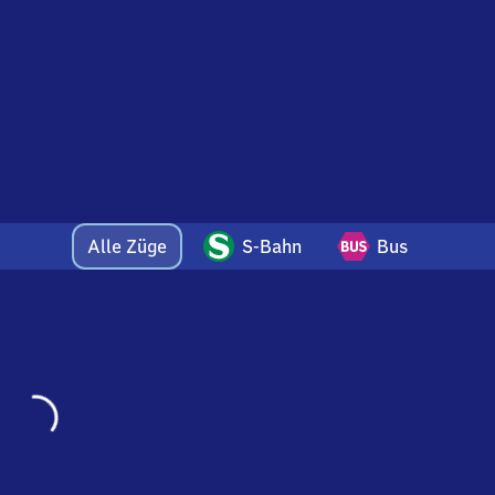
atz)
Alle Züge
S-Bahn
Bus
Wird
geladen…