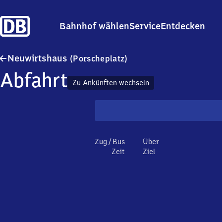
Bahnhof wählen
Service
Entdecken
Neuwirtshaus (Porschepl
Neuwirtshaus
(Porscheplatz)
Abfahrt
Zu Ankünften wechseln
Zug / Bus
Über
Zeit
Ziel