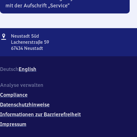
mit der Aufschrift „Service“
Adresse
Neustadt
Neustadt Süd
Süd
Lachenerstraße 59
67434
Neustadt
Neustadt
Süd,
Lachenerstraße
Deutsch
English
59,
6
7
Analyse verwalten
4
Compliance
3
4
Datenschutzhinweise
Neustadt
Informationen zur Barrierefreiheit
Impressum