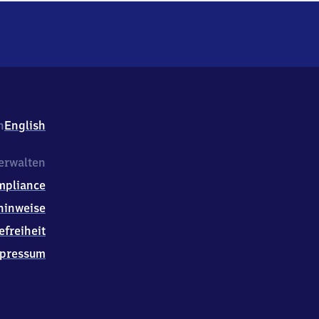
h
English
erwalten
mpliance
hinweise
efreiheit
pressum