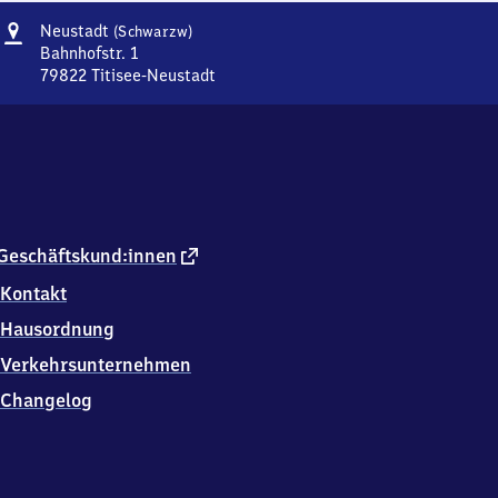
Adresse
Neustadt
Neustadt
(Schwarzw)
(Schwarzwald)
Bahnhofstr. 1
79822
Titisee-Neustadt
Neustadt
(Schwarzwald),
Bahnhofstr.
1,
7
9
8
2
externer
Geschäftskund:innen
2
Link
Kontakt
Titisee-
Neustadt
Hausordnung
Verkehrsunternehmen
Changelog