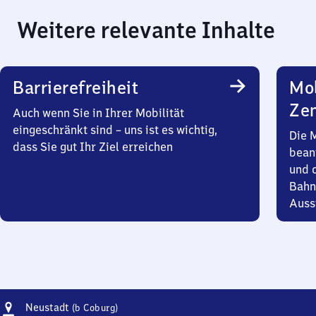
Weitere relevante Inhalte
Barrierefreiheit
Mob
Zen
Auch wenn Sie in Ihrer Mobilität
eingeschränkt sind – uns ist es wichtig,
Die 
dass Sie gut Ihr Ziel erreichen
bean
und 
Bahn
Auss
Adresse
Neustadt
Neustadt
(b Coburg)