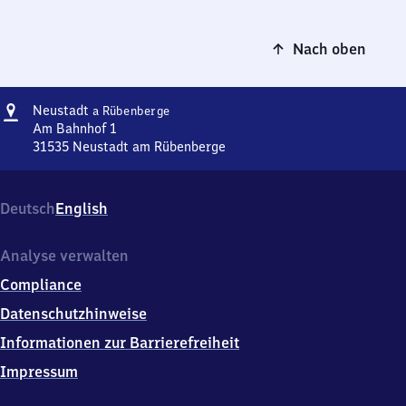
Nach oben
Adresse
Neustadt
Neustadt
a Rübenberge
am
Am Bahnhof 1
Rübenberge
31535
Neustadt am Rübenberge
Neustadt
am
Rübenberge,
Deutsch
English
Am
Bahnhof
1,
Analyse verwalten
3
Compliance
1
5
Datenschutzhinweise
3
Informationen zur Barrierefreiheit
5
Neustadt
Impressum
am
Rübenberge