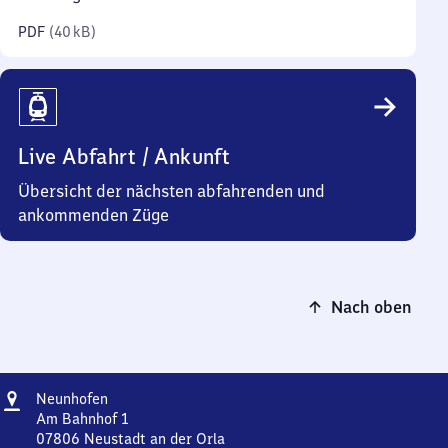
Kilobyte)
PDF
(
40 kB
)
Live Abfahrt / Ankunft
Übersicht der nächsten abfahrenden und
ankommenden Züge
Nach oben
Adresse
Neunhofen
Neunhofen
Am Bahnhof 1
07806
Neustadt an der Orla