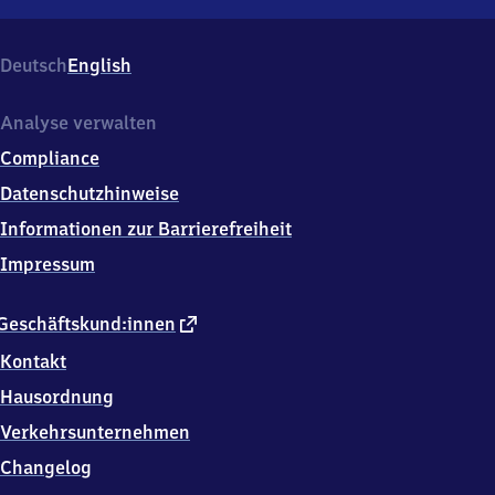
Neunhofen,
Am
Bahnhof
Deutsch
English
1,
0
7
Analyse verwalten
8
Compliance
0
6
Datenschutzhinweise
Neustadt
Informationen zur Barrierefreiheit
an
der
Impressum
Orla
externer
Geschäftskund:innen
Link
Kontakt
Hausordnung
Verkehrsunternehmen
Changelog