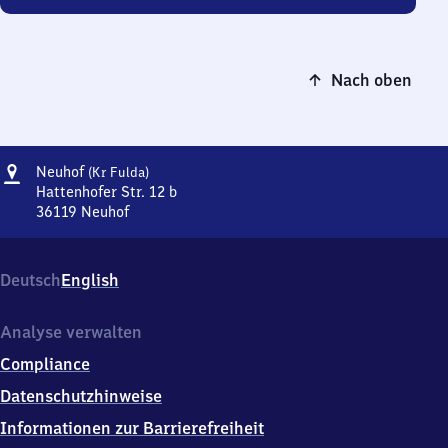
Nach oben
Adresse
Neuhof
Neuhof
(Kr Fulda)
(Kreis
Hattenhofer Str. 12 b
Fulda)
36119
Neuhof
Neuhof
(Kreis
Fulda),
Deutsch
English
Hattenhofer
Str.
12
Analyse verwalten
b,
Compliance
3
6
Datenschutzhinweise
1
Informationen zur Barrierefreiheit
1