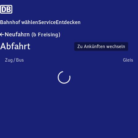
Bahnhof wählen
Service
Entdecken
Neufahrn
Neufahrn
(b Freising)
(bei
Abfahrt
Freising)
Zu Ankünften wechseln
Zug / Bus
Gleis
Wird
geladen…