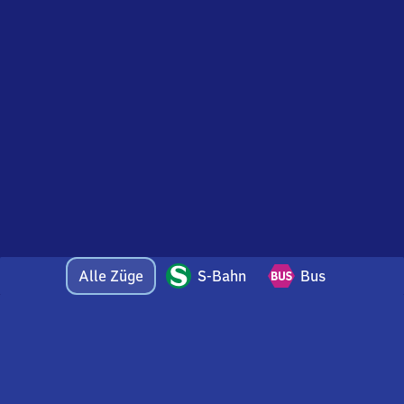
Alle Züge
S-Bahn
Bus
Bei Fragen oder Feedback zu dieser Abfahrtstafel
wenden Sie sich gerne per E-Mail an