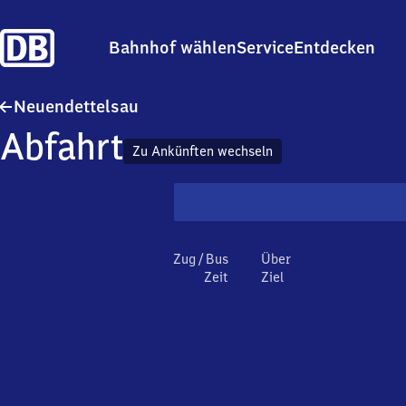
Bahnhof wählen
Service
Entdecken
Neuendettelsau
Neuendettelsau
Abfahrt
Zu Ankünften wechseln
Zug / Bus
Über
Zeit
Ziel