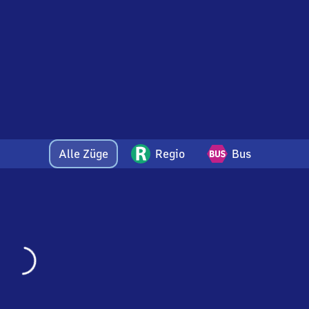
Alle Züge
Regio
Bus
Wird
geladen…