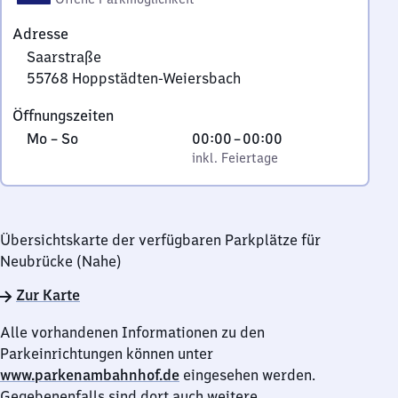
Adresse
Saarstraße
55768
Hoppstädten-Weiersbach
Saarstraße,
Öffnungszeiten
5
Montag
,
Von
Mo
–
So
00:00
–
00:00
5
bis
inkl. Feiertage
0
inkl. Feiertage
7
Sonntag
Uhr
6
bis
8
0
Hoppstädten-
Übersichtskarte der verfügbaren Parkplätze für
Uhr
Weiersbach
Neubrücke (Nahe)
Zur Karte
Alle vorhandenen Informationen zu den
Parkeinrichtungen können unter
www.parkenambahnhof.de
eingesehen werden.
Gegebenenfalls sind dort auch weitere