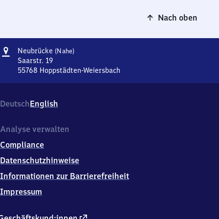
Nach oben
Adresse
Neubrücke
Neubrücke
(Nahe)
(Nahe)
Saarstr. 19
55768
Hoppstädten-Weiersbach
Neubrücke
(Nahe),
Saarstr.
Deutsch
English
19,
5
5
Analyse verwalten
7
Compliance
6
8
Datenschutzhinweise
Hoppstädten-
Informationen zur Barrierefreiheit
Weiersbach
Impressum
externer
Geschäftskund:innen