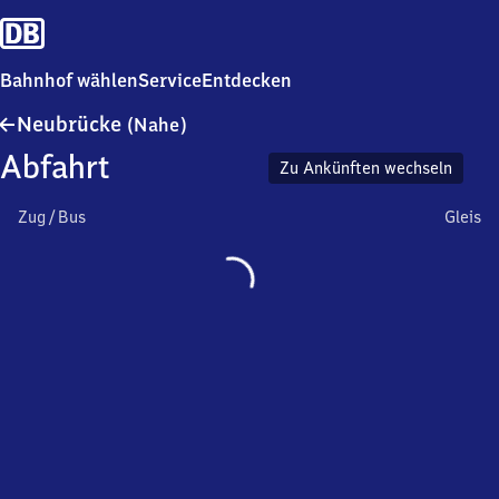
Bahnhof wählen
Service
Entdecken
Neubrücke
Neubrücke
(Nahe)
(Nahe)
Abfahrt
Zu Ankünften wechseln
Zug / Bus
Gleis
Wird
geladen…