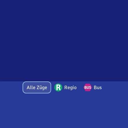
Alle Züge
Regio
Bus
Bei Fragen oder Feedback zu dieser Abfahrtstafel
wenden Sie sich gerne per E-Mail an