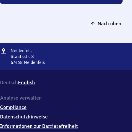
Nach oben
Adresse
Neidenfels
Neidenfels
Staatsstr. 8
67468
Neidenfels
Neidenfels,
Staatsstr.
8,
Deutsch
English
6
7
4
Analyse verwalten
6
Compliance
8
Neidenfels
Datenschutzhinweise
Informationen zur Barrierefreiheit