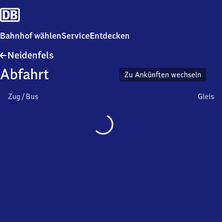
Bahnhof wählen
Service
Entdecken
Neidenfels
Neidenfels
Abfahrt
Zu Ankünften wechseln
Zug / Bus
Gleis
Wird
geladen…