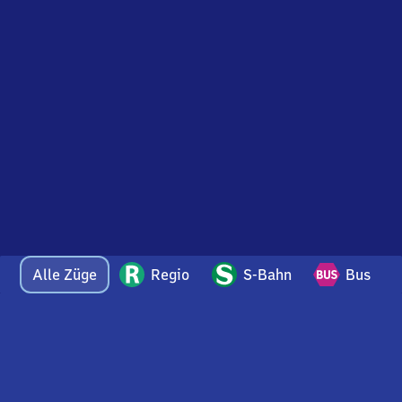
Alle Züge
Regio
S-Bahn
Bus
Bei Fragen oder Feedback zu dieser Abfahrtstafel
wenden Sie sich gerne per E-Mail an