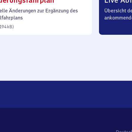
derungsfahrplan
Live Abf
194
elle Änderungen zur Ergänzung des
Übersicht d
Kilobyte)
lfahrplans
ankommende
194 kB
)