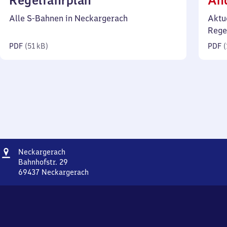
Regelfahrplan
Än
51
Alle S-Bahnen in Neckargerach
Aktu
Kilobyte)
Rege
PDF
(
51 kB
)
PDF
(
Adresse
Neckargerach
Neckargerach
Bahnhofstr. 29
69437
Neckargerach
Neckargerach,
Bahnhofstr.
29,
6
9