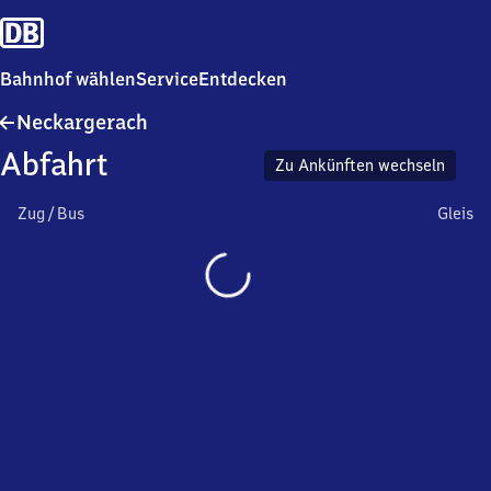
Bahnhof wählen
Service
Entdecken
Neckargerach
Neckargerach
Abfahrt
Zu Ankünften wechseln
Zug / Bus
Gleis
Wird
geladen…