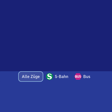
Alle Züge
S-Bahn
Bus
Bei Fragen oder Feedback zu dieser Abfahrtstafel
wenden Sie sich gerne per E-Mail an