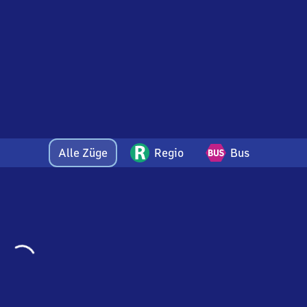
Alle Züge
Regio
Bus
Wird
geladen…