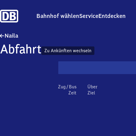
Bahnhof wählen
Service
Entdecken
Naila
Naila
Abfahrt
Zu Ankünften wechseln
Zug / Bus
Über
Zeit
Ziel