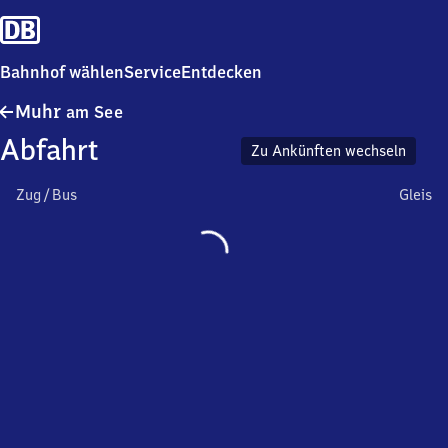
Bahnhof wählen
Service
Entdecken
Muhr
Muhr
am See
am See
Abfahrt
Zu Ankünften wechseln
Zug / Bus
Gleis
Wird
geladen…