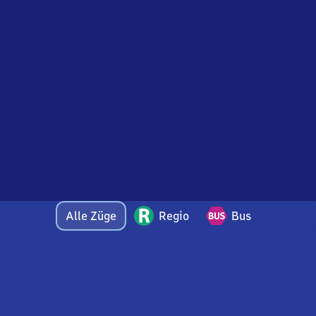
Alle Züge
Regio
Bus
Bei Fragen oder Feedback zu dieser Abfahrtstafel
wenden Sie sich gerne per E-Mail an