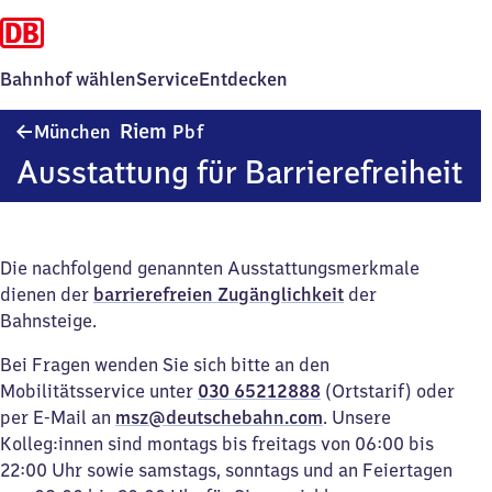
Bahnhof wählen
Service
Entdecken
München-
Riem
München
Pbf
Riem
Ausstattung für Barrierefreiheit
Personenbahnhof
Die nachfolgend genannten Ausstattungsmerkmale
dienen der
barrierefreien Zugänglichkeit
der
Bahnsteige.
Bei Fragen wenden Sie sich bitte an den
Mobilitätsservice unter
030 65212888
(Ortstarif) oder
per E-Mail an
msz@deutschebahn.com
. Unsere
Kolleg:innen sind montags bis freitags von 06:00 bis
22:00 Uhr sowie samstags, sonntags und an Feiertagen