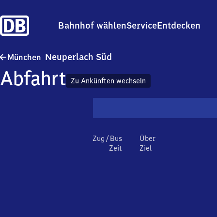
Bahnhof wählen
Service
Entdecken
München-Neuperlach Süd
Neuperlach Süd
München
Abfahrt
Zu Ankünften wechseln
Zug / Bus
Über
Zeit
Ziel