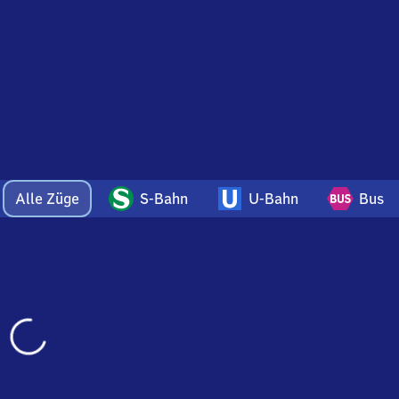
Alle Züge
S-Bahn
U-Bahn
Bus
Wird
geladen…