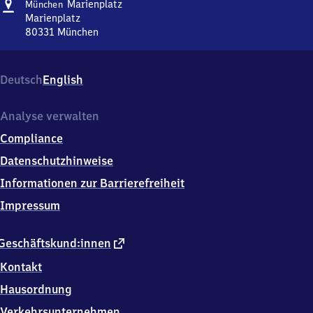
Adresse
München
Marienplatz
München
Marienplatz
Marienplatz
80331
München
München
Marienplatz,
Marienplatz,
Deutsch
English
8
0
3
Analyse verwalten
3
Compliance
1
München
Datenschutzhinweise
Informationen zur Barrierefreiheit
Impressum
externer
Geschäftskund:innen
Link
Kontakt
Hausordnung
Verkehrsunternehmen