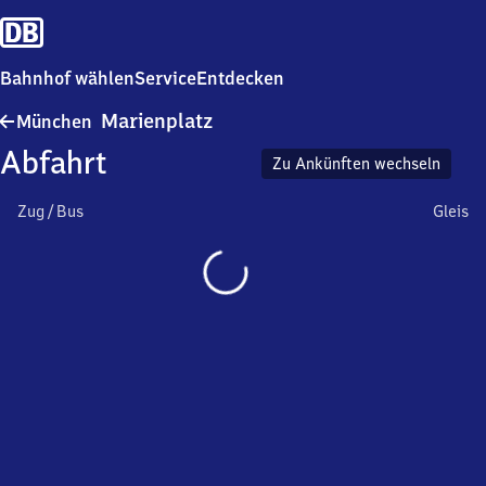
Bahnhof wählen
Service
Entdecken
München
Marienplatz
München
Marienplatz
Abfahrt
Zu Ankünften wechseln
Zug / Bus
Gleis
Wird
geladen…