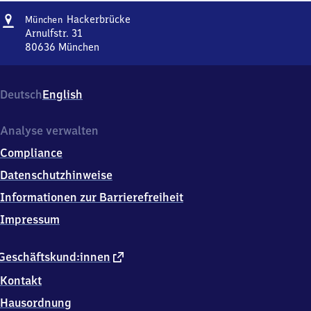
Adresse
München-
Hackerbrücke
München
Hackerbrücke
Arnulfstr. 31
80636
München
München-
Hackerbrücke,
Arnulfstr.
Deutsch
English
31,
8
0
Analyse verwalten
6
Compliance
3
6
Datenschutzhinweise
München
Informationen zur Barrierefreiheit
Impressum
externer
Geschäftskund:innen
Link
Kontakt
Hausordnung