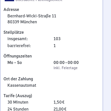
Adresse
Bernhard-Wicki-Straße 11
80339
München
Bernhard-
Stellplätze
Wicki-
insgesamt
:
103
Straße
11,
barrierefrei
:
1
8
Öffnungszeiten
0
Montag
,
Von
Mo
–
So
00:00
–
00:00
3
bis
inkl. Feiertage
0
inkl. Feiertage
3
Sonntag
Uhr
9
Ort der Zahlung
bis
München
Kassenautomat
0
Uhr
Tarife (Auszug)
30 Minuten
1,50 €
24 Stunden
21,00 €