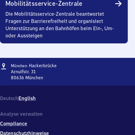
Mobilitätsservice-Zentrale
Die Mobilitätsservice-Zentrale beantwortet
Fragen zur Barrierefreiheit und organisiert
Unterstützung an den Bahnhöfen beim Ein-, Um-
oder Aussteigen
Adresse
München-
Hackerbrücke
München
Hackerbrücke
Arnulfstr. 31
80636
München
München-
Hackerbrücke,
Arnulfstr.
Deutsch
English
31,
8
0
Analyse verwalten
6
Compliance
3
6
Datenschutzhinweise