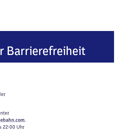
esing
r Barrierefreiheit
der
unter
ebahn.com
.
s 22:00 Uhr