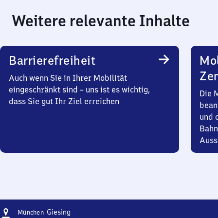
Weitere relevante Inhalte
Barrierefreiheit
Mob
Zen
Auch wenn Sie in Ihrer Mobilität
eingeschränkt sind – uns ist es wichtig,
Die 
dass Sie gut Ihr Ziel erreichen
bean
und 
Bahn
Auss
Adresse
München-
Giesing
München