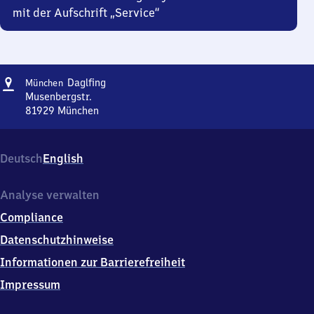
mit der Aufschrift „Service“
Adresse
München-
Daglfing
München
Daglfing
Musenbergstr.
81929
München
München-
Daglfing,
Musenbergstr.,
Deutsch
English
8
1
9
Analyse verwalten
2
Compliance
9
München
Datenschutzhinweise
Informationen zur Barrierefreiheit
Impressum