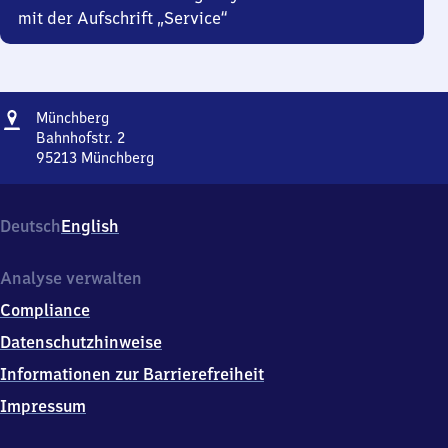
mit der Aufschrift „Service“
Adresse
Münchberg
Münchberg
Bahnhofstr. 2
95213
Münchberg
Münchberg,
Bahnhofstr.
2,
Deutsch
English
9
5
2
Analyse verwalten
1
Compliance
3
Münchberg
Datenschutzhinweise
Informationen zur Barrierefreiheit
Impressum