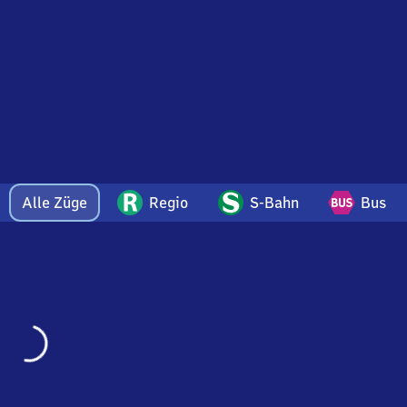
Alle Züge
Regio
S-Bahn
Bus
Wird
geladen…