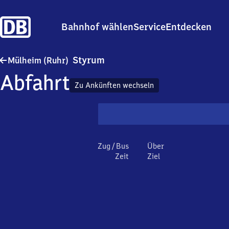
Bahnhof wählen
Service
Entdecken
Mülheim (Ruhr)-Styrum
Styrum
Mülheim (Ruhr)
Abfahrt
Zu Ankünften wechseln
Zug / Bus
Über
Zeit
Ziel