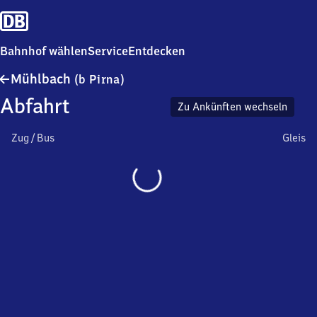
Bahnhof wählen
Service
Entdecken
Mühlbach
Mühlbach
(b Pirna)
(bei
Abfahrt
Pirna)
Zu Ankünften wechseln
Zug / Bus
Gleis
Wird
geladen…