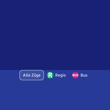
Alle Züge
Regio
Bus
Bei Fragen oder Feedback zu dieser Abfahrtstafel
wenden Sie sich gerne per E-Mail an