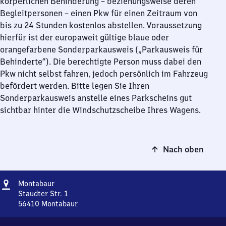
körperlichen Behinderung – beziehungsweise deren
Begleitpersonen – einen Pkw für einen Zeitraum von
bis zu 24 Stunden kostenlos abstellen. Voraussetzung
hierfür ist der europaweit gültige blaue oder
orangefarbene Sonderparkausweis („Parkausweis für
Behinderte“). Die berechtigte Person muss dabei den
Pkw nicht selbst fahren, jedoch persönlich im Fahrzeug
befördert werden. Bitte legen Sie Ihren
Sonderparkausweis anstelle eines Parkscheins gut
sichtbar hinter die Windschutzscheibe Ihres Wagens.
Nach oben
Adresse
Montabaur
Montabaur
Staudter Str. 1
56410
Montabaur
Montabaur,
Staudter