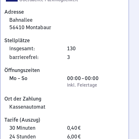
Adresse
Bahnallee
56410
Montabaur
Bahnallee,
Stellplätze
5
insgesamt
:
130
6
4
barrierefrei
:
3
1
Öffnungszeiten
0
Montag
,
Von
Mo
–
So
00:00
–
00:00
Montabaur
bis
inkl. Feiertage
0
inkl. Feiertage
Sonntag
Uhr
Ort der Zahlung
bis
Kassenautomat
0
Uhr
Tarife (Auszug)
30 Minuten
0,40 €
24 Stunden
6,00 €