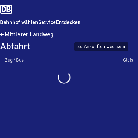
Bahnhof wählen
Service
Entdecken
Mittlerer
Mittlerer Landweg
Landweg
Abfahrt
Zu Ankünften wechseln
Zug / Bus
Gleis
Wird
geladen…