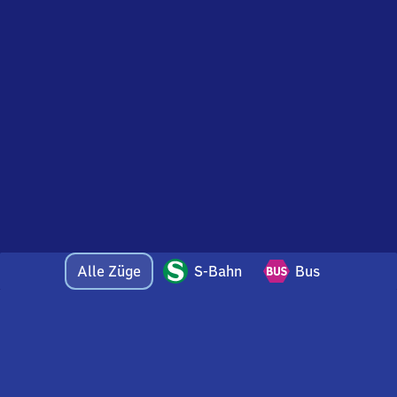
Alle Züge
S-Bahn
Bus
Bei Fragen oder Feedback zu dieser Abfahrtstafel
wenden Sie sich gerne per E-Mail an