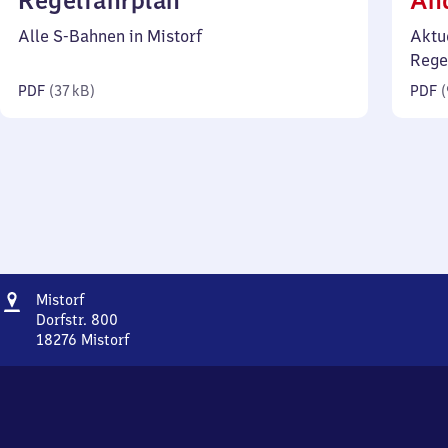
Regelfahrplan
Än
37
Alle S-Bahnen in Mistorf
Aktu
Kilobyte)
Rege
PDF
(
37 kB
)
PDF
(
Adresse
Mistorf
Mistorf
Dorfstr. 800
18276
Mistorf
Mistorf,
Dorfstr.
800,
1
8