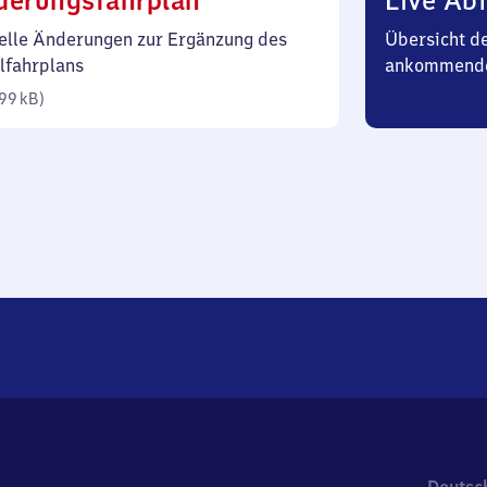
derungsfahrplan
Live Abf
99
elle Änderungen zur Ergänzung des
Übersicht d
Kilobyte)
lfahrplans
ankommende
99 kB
)