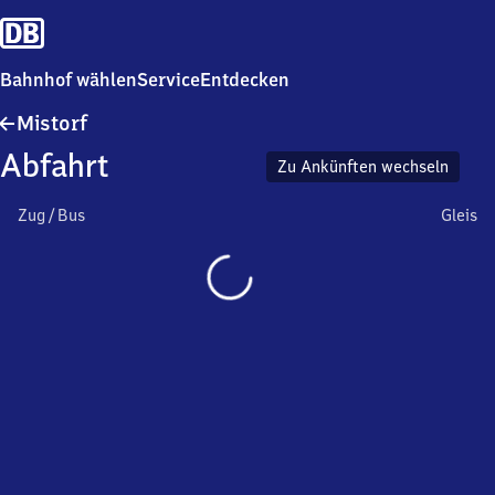
Bahnhof wählen
Service
Entdecken
Mistorf
Mistorf
Abfahrt
Zu Ankünften wechseln
Zug / Bus
Gleis
Wird
geladen…