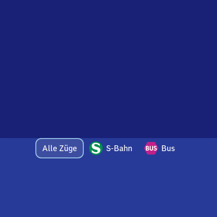
Alle Züge
S-Bahn
Bus
Bei Fragen oder Feedback zu dieser Abfahrtstafel
wenden Sie sich gerne per E-Mail an