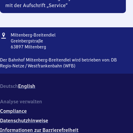
mit der Aufschrift „Service“
Adresse
Miltenberg-
Miltenberg-Breitendiel
Breitendiel
Greinbergstraße
63897
Miltenberg
Miltenberg-
Breitendiel,
Der Bahnhof Miltenberg-Breitendiel wird betrieben von:
DB
Greinbergstraße,
Regio-Netze
/
Westfrankenbahn (WFB)
6
3
8
Deutsch
English
9
7
Miltenberg
Analyse verwalten
Compliance
Datenschutzhinweise
Informationen zur Barrierefreiheit