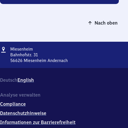
Nach oben
Adresse
Miesenheim
Miesenheim
Bahnhofstr. 31
56626
Miesenheim Andernach
Miesenheim,
Bahnhofstr.
31,
Deutsch
English
5
6
6
Analyse verwalten
2
Compliance
6
Miesenheim
Datenschutzhinweise
Andernach
Informationen zur Barrierefreiheit