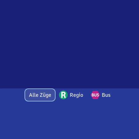
Alle Züge
Regio
Bus
Bei Fragen oder Feedback zu dieser Abfahrtstafel
wenden Sie sich gerne per E-Mail an