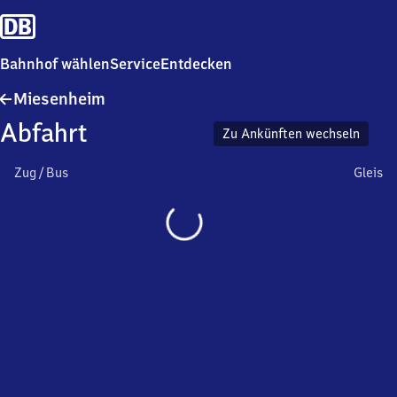
Bahnhof wählen
Service
Entdecken
Miesenheim
Miesenheim
Abfahrt
Zu Ankünften wechseln
Zug / Bus
Gleis
Wird
geladen…