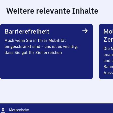
Weitere relevante Inhalte
Barrierefreiheit
Mob
Zen
Auch wenn Sie in Ihrer Mobilität
eingeschränkt sind – uns ist es wichtig,
Die 
dass Sie gut Ihr Ziel erreichen
bean
und 
Bahn
Auss
Adresse
Mettenheim
Mettenheim