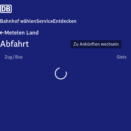
Bahnhof wählen
Service
Entdecken
Metelen
Metelen Land
Land
Abfahrt
Zu Ankünften wechseln
Zug / Bus
Gleis
Wird
geladen…