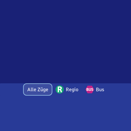
Alle Züge
Regio
Bus
Bei Fragen oder Feedback zu dieser Abfahrtstafel
wenden Sie sich gerne per E-Mail an