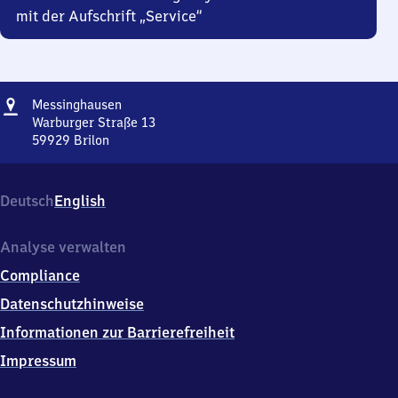
mit der Aufschrift „Service“
Adresse
Messinghausen
Messinghausen
Warburger Straße 13
59929
Brilon
Messinghausen,
Warburger
Straße
Deutsch
English
13,
5
9
Analyse verwalten
9
Compliance
2
9
Datenschutzhinweise
Brilon
Informationen zur Barrierefreiheit
Impressum