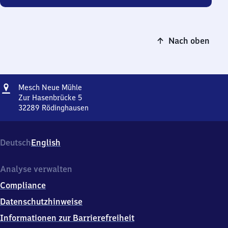
Nach oben
Adresse
Mesch
Mesch Neue Mühle
Neue
Zur Hasenbrücke 5
Mühle
32289
Rödinghausen
Mesch
Neue
Mühle,
Deutsch
English
Zur
Hasenbrücke
5,
Analyse verwalten
3
Compliance
2
2
Datenschutzhinweise
8
Informationen zur Barrierefreiheit
9