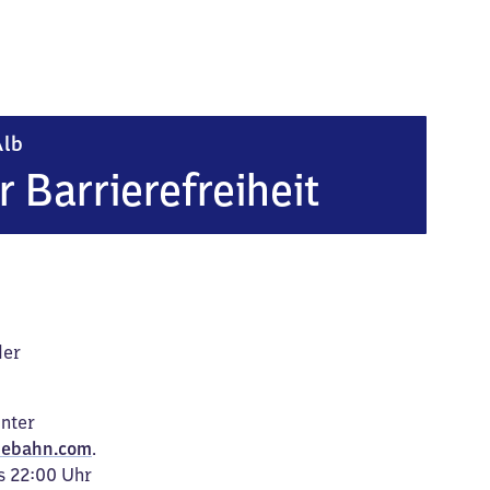
Merklingen - Schwäbische Alb
Alb
r Barrierefreiheit
der
unter
ebahn.com
.
s 22:00 Uhr