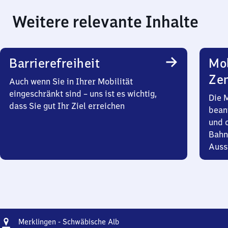
Weitere relevante Inhalte
Barrierefreiheit
Mob
Zen
Auch wenn Sie in Ihrer Mobilität
eingeschränkt sind – uns ist es wichtig,
Die 
dass Sie gut Ihr Ziel erreichen
bean
und 
Bahn
Auss
Adresse
Merklingen
Merklingen - Schwäbische Alb