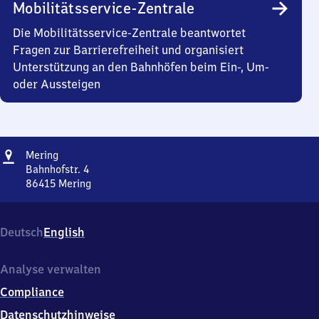
Mobilitätsservice-Zentrale
Die Mobilitätsservice-Zentrale beantwortet
Fragen zur Barrierefreiheit und organisiert
Unterstützung an den Bahnhöfen beim Ein-, Um-
oder Aussteigen
Adresse
Mering
Mering
Bahnhofstr. 4
86415
Mering
Mering,
Bahnhofstr.
4,
Deutsch
English
8
6
4
Analyse verwalten
1
Compliance
5
Mering
Datenschutzhinweise