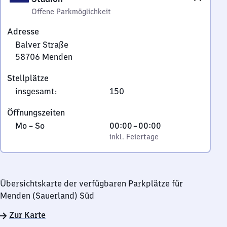
Offene Parkmöglichkeit
Adresse
Balver Straße
58706
Menden
Balver
Stellplätze
Straße,
insgesamt
:
150
5
8
Öffnungszeiten
7
Montag
,
Von
Mo
–
So
00:00
–
00:00
0
bis
inkl. Feiertage
0
inkl. Feiertage
6
Sonntag
Uhr
Menden
bis
0
Übersichtskarte der verfügbaren Parkplätze für
Uhr
Menden (Sauerland) Süd
Zur Karte