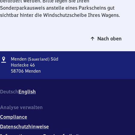
befördert werden. Bitte legen Sie Ihren
Sonderparkausweis anstelle eines Parkscheins gut
sichtbar hinter die Windschutzscheibe Ihres Wagens.
Nach oben
Adresse
Menden
Menden
Süd
(Sauerland)
(Sauerland)
Horlecke 46
Süd
58706
Menden
Menden
(Sauerland)
Süd,
Deutsch
English
Horlecke
46,
5
Analyse verwalten
8
Compliance
7
0
Datenschutzhinweise
6