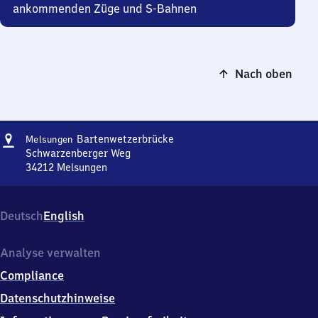
ankommenden Züge und S-Bahnen
Nach oben
Adresse
Melsungen
Bartenwetzerbrücke
Melsungen
Bartenwetzerbrücke
Schwarzenberger Weg
34212
Melsungen
Melsungen
Bartenwetzerbrücke,
Schwarzenberger
Deutsch
English
Weg,
3
4
Analyse verwalten
2
Compliance
1
2
Datenschutzhinweise
Melsungen