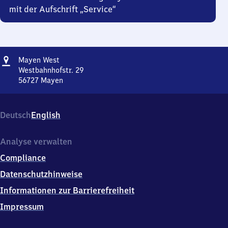
mit der Aufschrift „Service“
Adresse
Mayen
Mayen West
West
Westbahnhofstr. 29
56727
Mayen
Mayen
West,
Westbahnhofstr.
Deutsch
English
29,
5
6
Analyse verwalten
7
Compliance
2
7
Datenschutzhinweise
Mayen
Informationen zur Barrierefreiheit
Impressum