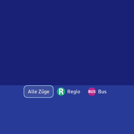
Alle Züge
Regio
Bus
Bei Fragen oder Feedback zu dieser Abfahrtstafel
wenden Sie sich gerne per E-Mail an