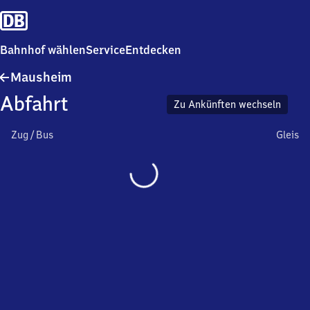
Bahnhof wählen
Service
Entdecken
Mausheim
Mausheim
Abfahrt
Zu Ankünften wechseln
Zug / Bus
Gleis
Wird
geladen…