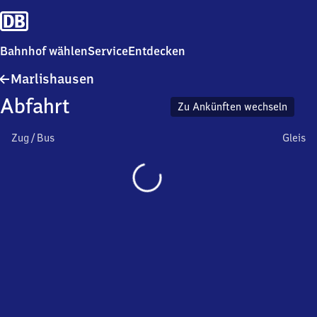
Bahnhof wählen
Service
Entdecken
Marlishausen
Marlishausen
Abfahrt
Zu Ankünften wechseln
Zug / Bus
Gleis
Wird
geladen…