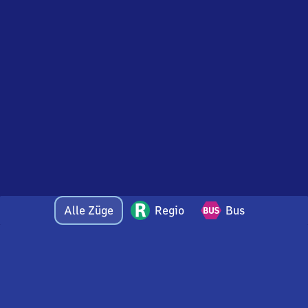
Alle Züge
Regio
Bus
Bei Fragen oder Feedback zu dieser Abfahrtstafel
wenden Sie sich gerne per E-Mail an