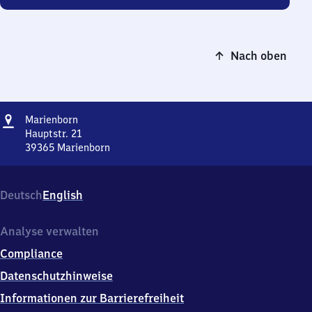
Nach oben
Adresse
Marienborn
Marienborn
Hauptstr. 21
39365
Marienborn
Marienborn,
Hauptstr.
21,
Deutsch
English
3
9
3
Analyse verwalten
6
Compliance
5
Marienborn
Datenschutzhinweise
Informationen zur Barrierefreiheit